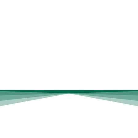
latinoamericano
Chief People
innovación
Officer de Kavak
Jennifer
Garvey Berger
Coach y Escritora
Experta en
Liderazgo