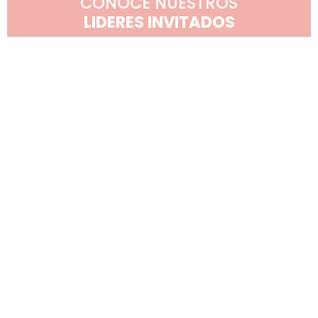
CONOCE NUESTROS
LIDERES INVITADOS
EL FORO DE LIDERAZGO MÁS GRANDE
DE ÁMERICA LATINA
SEGUNDA FECHA 2023
Catalina
Andrés Moreno
Naveen Jain
Bretón
Impulsor social,
Fundador y
creador de Open
creador de
Co fundadora de
English y Longevo
unicornios
Nubank Colombia