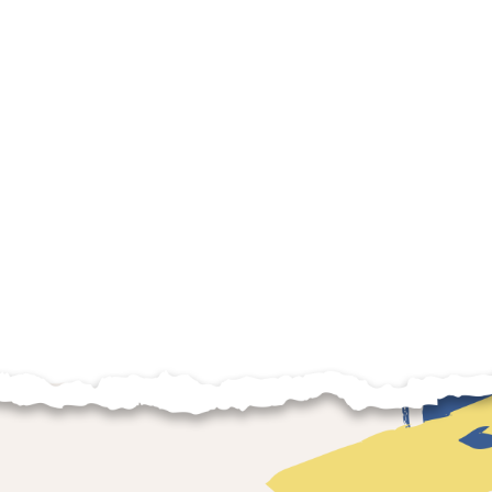
Steve Cadigan
Shahar
Monje zen,
Experto en
Presidente, Zen
Especialista en
estrategia y cultura
Center San
psicología positiva y
organizacional
Francisco
liderazgo
Silvina
Moschini
Fundadora,
SheWorks!, Yandiki
e Intuic