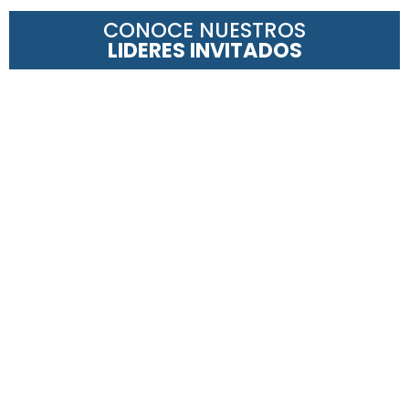
CONOCE NUESTROS
LIDERES INVITADOS
REINVENTANDO EL LIDERAZGO
Ximena Gauto
Whitney
Acosta
Johnson
Consultora
Coach y
especializada en
especialista en
transformación ágil
disrupción y cambio
para empresas
Tal Ben-
Sozan Miglioli