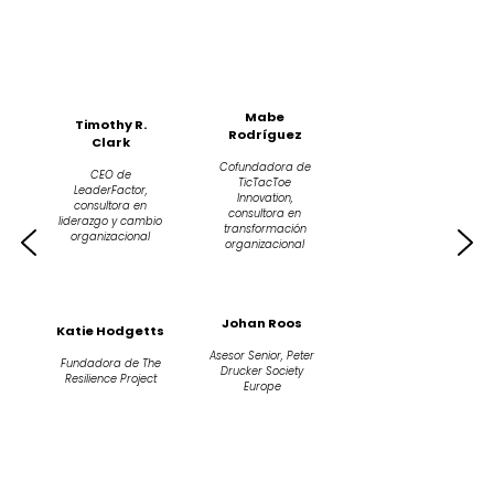
Mabe
Timothy R.
Rodríguez
Clark
Cofundadora de
CEO de
TicTacToe
LeaderFactor,
Innovation,
consultora en
consultora en
liderazgo y cambio
transformación
organizacional
organizacional
Johan Roos
Katie Hodgetts
Asesor Senior, Peter
Fundadora de The
Drucker Society
Resilience Project
Europe